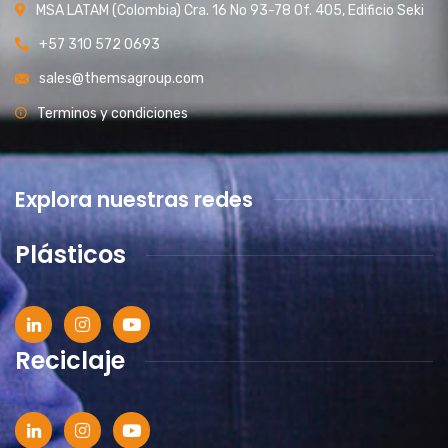
MSA LATAM (Colombia) Cra. 16 No 93-78 Of. 405, Edificio Seki
+57 310 572 0693
sales@themsagroup.com
Terminos y condiciones
Explora nuestras redes
Plásticos
Reciclaje