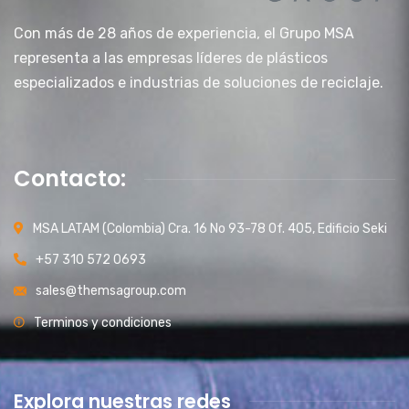
Con más de 28 años de experiencia, el Grupo MSA
representa a las empresas líderes de plásticos
especializados e industrias de soluciones de reciclaje.
Contacto:
MSA LATAM (Colombia) Cra. 16 No 93-78 Of. 405, Edificio Seki
+57 310 572 0693
sales@themsagroup.com
Terminos y condiciones
Explora nuestras redes