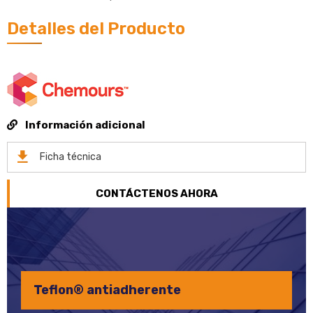
Detalles del Producto
Información adicional
Ficha técnica
CONTÁCTENOS AHORA
Fluoropolímeros 
herente
erente
Fluoropolímeros Vi