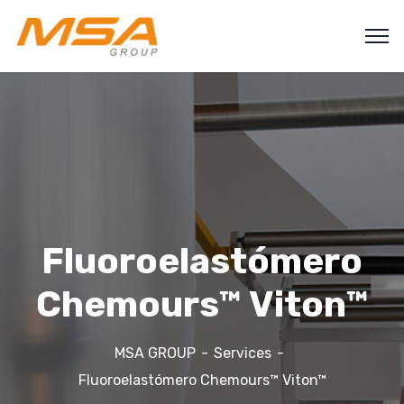
Fluoroelastómero
Chemours™ Viton™
MSA GROUP
Services
Fluoroelastómero Chemours™ Viton™