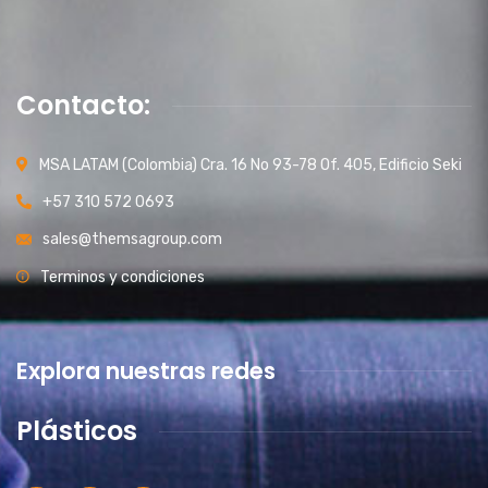
Contacto:
MSA LATAM (Colombia) Cra. 16 No 93-78 Of. 405, Edificio Seki
+57 310 572 0693
sales@themsagroup.com
Terminos y condiciones
Explora nuestras redes
Plásticos