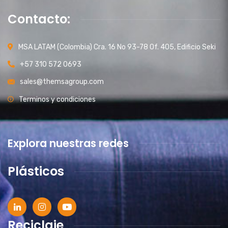
Contacto:
MSA LATAM (Colombia) Cra. 16 No 93-78 Of. 405, Edificio Seki
+57 310 572 0693
sales@themsagroup.com
Terminos y condiciones
Explora nuestras redes
Plásticos
Reciclaje